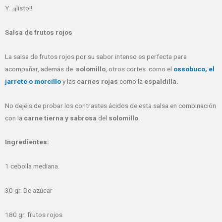
Y…¡¡listo!!
Salsa de frutos rojos
La salsa de frutos rojos por su sabor intenso es perfecta para
acompañar, además de
solomillo
, otros cortes como el
ossobuco, el
jarrete o morcillo
y las
carnes rojas
como la
espaldilla.
No dejéis de probar los contrastes ácidos de esta salsa en combinación
con la
carne tierna y sabrosa
del
solomillo
.
Ingredientes:
1 cebolla mediana.
30 gr. De azúcar
180 gr. frutos rojos