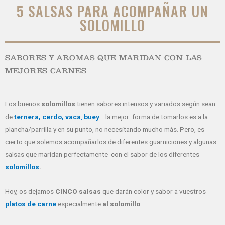
5 SALSAS PARA ACOMPAÑAR UN
SOLOMILLO
SABORES Y AROMAS QUE MARIDAN CON LAS
MEJORES CARNES
Los buenos
solomillos
tienen sabores intensos y variados según sean
de
ternera, cerdo, vaca
,
buey
… la mejor forma de tomarlos es a la
plancha/parrilla y en su punto, no necesitando mucho más. Pero, es
cierto que solemos acompañarlos de diferentes guarniciones y algunas
salsas que maridan perfectamente con el sabor de los diferentes
solomillos
.
Hoy, os dejamos
CINCO salsas
que darán color y sabor a vuestros
platos de carne
especialmente
al solomillo
.