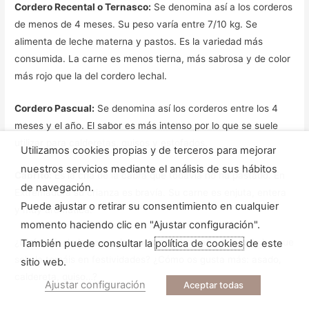
Cordero Recental o Ternasco:
Se denomina así a los corderos
de menos de 4 meses. Su peso varía entre 7/10 kg. Se
alimenta de leche materna y pastos. Es la variedad más
consumida. La carne es menos tierna, más sabrosa y de color
más rojo que la del cordero lechal.
Cordero Pascual:
Se denomina así los corderos entre los 4
meses y el año. El sabor es más intenso por lo que se suele
utilizar para calderetas, guisos y estofados.
Utilizamos cookies propias y de terceros para mejorar
nuestros servicios mediante el análisis de sus hábitos
Cabrito:
Es la cría de la cabra que todavía no ha pastado. En
de navegación.
Extremadura su crianza es bravía. Su carne es enjuta, entera
Puede ajustar o retirar su consentimiento en cualquier
y muy aromática.
momento haciendo clic en "Ajustar configuración".
¿Disfrutáis de la carne de cordero todo el año o sois de los que
También puede consultar la
política de cookies
de este
solo la tomáis en festividades? ¿Cómo os gusta más: asado,
sitio web.
caldereta, guiso…?
Ajustar configuración
Aceptar todas