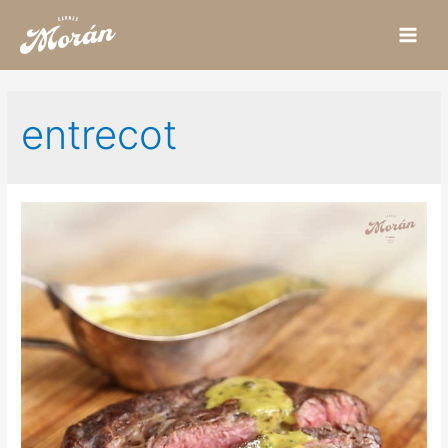
Main
Men
entrecot