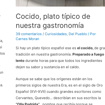
Cocido, plato típico de
y
nuestra gastronomía
39 comentarios
/
Curiosidades
,
Del Pueblo
/ Por
Carnes Moran
a,
si
Si hay un plato típico español ese es
el cocido,
de gra
los
tradición en nuestra gastronomía.
Preparado a fuego
lento
durante horas para que todos los ingredientes
y
dejen su sabor y sustancia en el caldo.
un
Aunque se sabe que los orígenes están en los
a.
primeros siglos de nuestra Era, es en el siglo de Oro
Español (XVI-XVII) cuando grandes escritores como
Cervantes, Quevedo… describían en sus escritos la
“Olla Podrida”
, nombre que recibía porque se