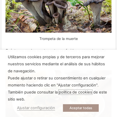
Trompeta de la muerte
Cuéntanos cuales son tus setas preferidas y como te gusta
Utilizamos cookies propias y de terceros para mejorar
prepararlas. ¿Tienes algún truco especial?
nuestros servicios mediante el análisis de sus hábitos
de navegación.
Puede ajustar o retirar su consentimiento en cualquier
momento haciendo clic en "Ajustar configuración".
También puede consultar la
política de cookies
de este
sitio web.
Ajustar configuración
Aceptar todas