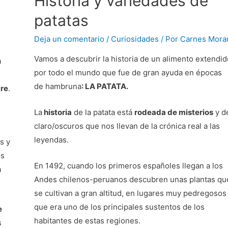
Historia y variedades de
patatas
Deja un comentario
/
Curiosidades
/ Por
Carnes Mora
Vamos a descubrir la historia de un alimento extendid
a
por todo el mundo que fue de gran ayuda en épocas
de hambruna
: LA PATATA.
re
.
La
historia
de la patata está
rodeada de misterios
y d
claro/oscuros que nos llevan de la crónica real a las
leyendas.
s y
os
En 1492, cuando los primeros españoles llegan a los
a
Andes chilenos-peruanos descubren unas plantas qu
se cultivan a gran altitud, en lugares muy pedregosos
que era uno de los principales sustentos de los
e
habitantes de estas regiones.
s