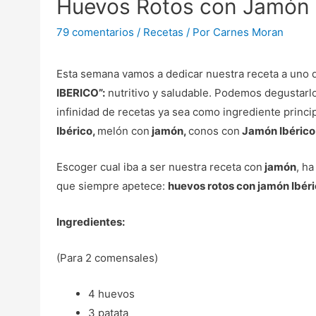
Huevos Rotos con Jamón 
79 comentarios
/
Recetas
/ Por
Carnes Moran
Esta semana vamos a dedicar nuestra receta a uno d
IBERICO”:
nutritivo y saludable. Podemos degustarlo
infinidad de recetas ya sea como ingrediente princi
Ibérico,
melón con
jamón,
conos con
Jamón Ibéric
Escoger cual iba a ser nuestra receta con
jamón
, ha
que siempre apetece:
huevos rotos con jamón Ibér
Ingredientes:
(Para 2 comensales)
4 huevos
3 patata