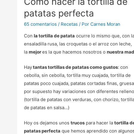
Como hacer la tortilla de
patatas perfecta
65 comentarios
/
Recetas
/ Por
Carnes Moran
Con
la tortilla de patata
ocurre lo mismo que, con l
ensaladilla rusa, las croquetas o el arroz con leche,
la
mejor
es la que hacemos nosotros o
nuestra mad
Hay
tantas tortillas de patatas como gustos
: con
cebolla, sin cebolla, tortilla muy cuajada, tortilla de
patatas poco cuajada, patatas cortadas finas, gruesa
por supuesto hay variaciones con diferentes rellen
(tortilla de patatas con verduras, con chorizo, tortill
de patatas en salsa…)
Hoy os dejamos unos
trucos
para hacer la
tortilla d
patatas perfecta
que hemos aprendido con alguno